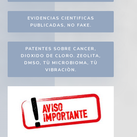
EVIDENCIAS CIENTIFICAS
PUBLICADAS, NO FAKE.
PATENTES SOBRE CANCER,
DIOXIDO DE CLORO. ZEOLITA,
DMSO, TÙ MICROBIOMA, TÙ
VIBRACIÒN.