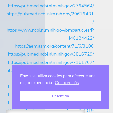
https://pubmed.ncbi.nlm.nih.gov/2764564/
https://pubmed.ncbi.nlm.nih.gov/20616431
/
https://www.ncbi.nlm.nih.gov/pmc/articles/P
MC184422/
https://aem.asm.org/content/71/6/3100
https://pubmed.ncbi.nlm.nih.gov/3816729/
https://pubmed.ncbi.nlm.nih.gov/7151767/
https://pubmed.ncbi.nlm.nih.gov/22799207
Este site utiliza cookies para ofrecerte una
/
mejor experiencia.
Conocer más
https://pubmed.ncbi.nlm.nih.
gov/6759107/
https://pubmed.ncbi.nlm.nih.gov/6520728/
Ententido
https://pubmed.ncbi.nlm.nih.
gov/6520727/
https://patents.google.com/patent/US2019