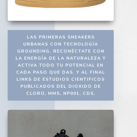
LAS PRIMERAS SNEAKERS
URBANAS CON TECNOLOGÍA
GROUNDING. RECONÉCTATE CON
LA ENERGÍA DE LA NATURALEZA Y
ACTIVA TODO TU POTENCIAL EN
CADA PASO QUE DAS. Y AL FINAL
LINKS DE ESTUDIOS CIENTIFICOS
PUBLICADOS DEL DIOXIDO DE
CLORO, MMS, NP001, CDS.