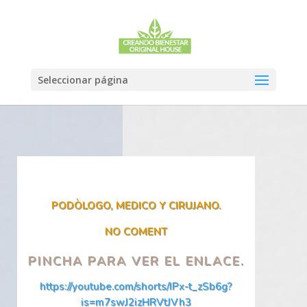
Seleccionar página
PODÒLOGO, MEDICO Y CIRUJANO.
NO COMENT
PINCHA PARA VER EL ENLACE.
https://youtube.com/shorts/IPx-t_zSb6g?
is=m7swJ2izHRVtJVh3